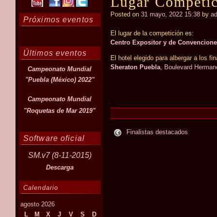
Lugar Competici
Posted on
31 mayo, 2022 15:38
by
a
Próximos eventos
El lugar de la competición es:
Centro Expositor y de Convencione
Últimos eventos
El hotel elegido para albergar a los fin
Sheraton Puebla
, Boulevard Herman
Campeonato Mundial
"Puebla (México) 2022"
Campeonato Mundial
"Roquetas de Mar 2019"
Finalistas destacados
Software oficial
SM.v7 (8-11-2015)
Descarga
Calendario
agosto 2026
L
M
X
J
V
S
D