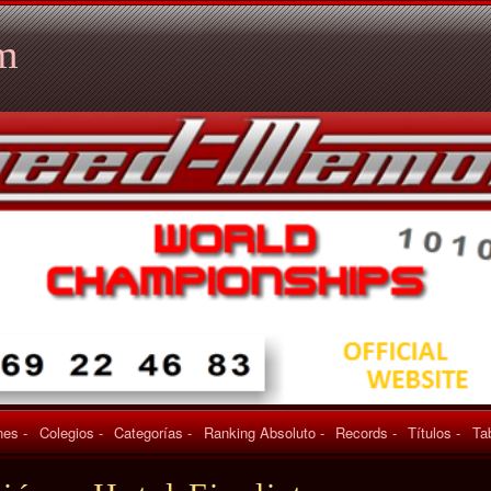
m
es -
Colegios -
Categorías -
Ranking Absoluto -
Records -
Títulos -
Ta