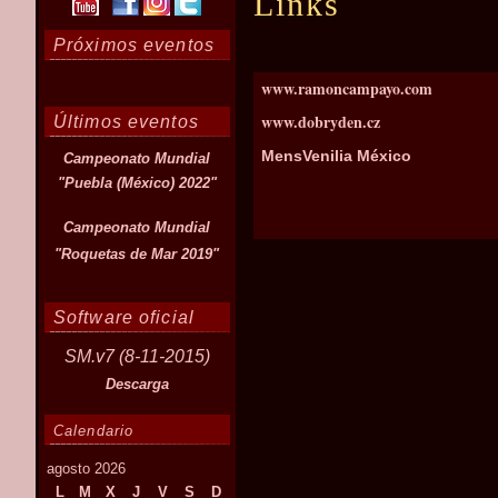
Links
Próximos eventos
www.ramoncampayo.com
www.dobryden.cz
Últimos eventos
MensVenilia México
Campeonato Mundial
"Puebla (México) 2022"
Campeonato Mundial
"Roquetas de Mar 2019"
Software oficial
SM.v7 (8-11-2015)
Descarga
Calendario
agosto 2026
L
M
X
J
V
S
D