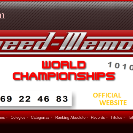
m
es -
Colegios -
Categorías -
Ranking Absoluto -
Records -
Títulos -
Ta