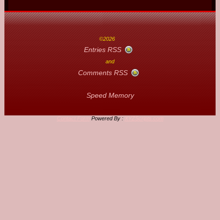
©2026
Entries RSS
and
Comments RSS
Speed Memory
Contact Form
Powered By :
XYZScripts.com